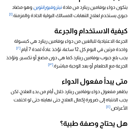
يتكون دواء يوفامين ريتارد من مادة
نيتروفيورانتوين
وهو مضاد
[١]
حيوي يستخدم لعلاج التهابات المسالك البولية الحادة والمزمنة.
كيفية الاستخدام والجرعة
الجرعة الاعتيادية للبالغين من دواء يوفامين ريتارد هي كبسولة
[٢]
واحدة مرتين في اليوم كل 12 ساعة، تؤخذ عادةً لمدة 7 أيام.
يجب بلع حبوب يوفامين ريتارد كما هي دون مضغ أو تكسير، وتؤخذ
[٣]
الجرعة مع الطعام أو بعد الوجبة مباشرة.
متى يبدأ مفعول الدواء
يظهر مفعول دواء يوفامين ريتارد خلال أيام من بدء العلاج، لكن
يجب الانتباه إلى ضرورة إكمال العلاج حتى نهايته حتى لو اختفت
[٤]
الأعراض.
هل يحتاج وصفة طبية؟