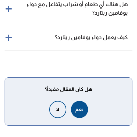
هل هناك أي طعام أو شراب يتفاعل مع دواء
يوفامين ريتارد؟
لا، يمكنك الأكل والشرب بشكل طبيعي مع دواء يوفاين ريتارد.
[٤]
كيف يعمل دواء يوفامين ريتارد؟
يعمل دواء يوفامين ريتارد على قتل البكتيريا المسببة لالتهابات
لامسالك البولية من خلال اختراق غشائها الخلوي وتدمير المادة
[٤]
الجينية فيها.
هل كان المقال مفيداً؟
نعم
لا