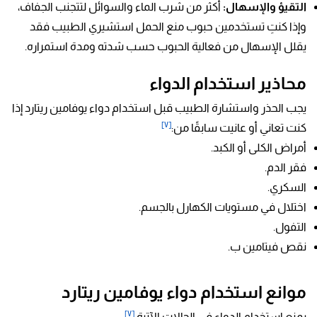
التقيؤ والإسهال:
أكثر من شرب الماء والسوائل لتتجنب الجفاف،
وإذا كنتِ تستخدمين حبوب منع الحمل استشيري الطبيب فقد
يقلل الإسهال من فعالية الحبوب حسب شدته ومدة استمراره.
محاذير استخدام الدواء
يجب الحذر واستشارة الطبيب قبل استخدام دواء يوفامين ريتارد إذا
[٧]
كنت تعاني أو عانيت سابقًا من:
أمراض الكلى أو الكبد.
فقر الدم.
السكري.
اختلال في مستويات الكهارل بالجسم.
التفول.
نقص فيتامين ب.
موانع استخدام دواء يوفامين ريتارد
[٧]
يمنع استخدام الدواء في الحالات الآتية: