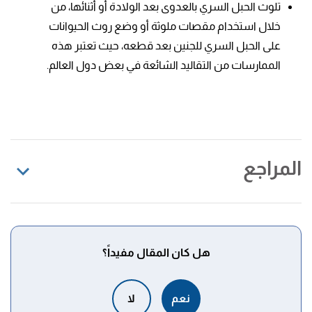
تلوث الحبل السري بالعدوى بعد الولادة أو أثنائها، من
خلال استخدام مقصات ملوثة أو وضع روث الحيوانات
على الحبل السري للجنين بعد قطعه، حيث تعتبر هذه
الممارسات من التقاليد الشائعة في بعض دول العالم.
المراجع
tetanus shot is a,by bacteria called Clostridium
↑
tetani. "What is the purpose of a tetanus shot?"
,
nationalacademies.org
, Retrieved 10/1/2022. Edited.
هل كان المقال مفيداً؟
أ
ب
ت
you are badly cut,cuts, scrapes, and
^
نعم
لا
scratches. "Do I Need a Tetanus Shot?"
،