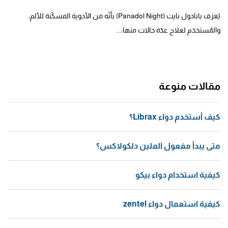
يُعرَف بانادول نايت (Panadol Night) بأنّه من الأدوية المسكّنة للألم،
والمُستخدَم لعلاج عدّة حالات منها:...
مقالات منوعة
كيف أستخدم دواء Librax؟
متى يبدأ مفعول الملين دلكولاكس؟
كيفية استخدام دواء بيكو
كيفية استعمال دواء zentel