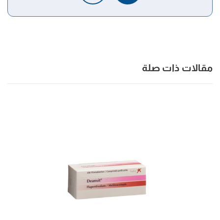
share.upmc.com
، اطّلع عليه بتاريخ 10/1/2022. Edited.
أ
ب
,
"Tetanus Injection"
^
yourdoctorsurgentcare.com
, Retrieved 10/1/2022.
Edited.
مقالات ذات صلة
,
webmd
,
"Understanding Tetanus -- Prevention"
↑
Retrieved 30/5/2022. Edited.
أ
ب
^
"Tetanus"
mayoclinic.org
،
، اطّلع عليه بتاريخ
10/1/2022. Edited.
,
cdc.gov
, Retrieved 10/1/2022. Edited.
"Tetanus"
↑