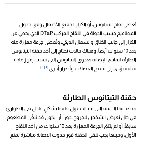
يُعطى لقاح التيتانوس، أو الكزاز، لجميع الأطفال وفق جدول
المطاعيم حسب الدولة في اللقاح المركب DTaP الذي يحمي من
الكزاز إلى جانب الخناق والسعال الديكي، وتُعطى جرعة معززة منه
بعد 10 سنوات أيضاً
، وهناك حالات تحتاج إلى أخذ حقنة التيتانوس
الطارئة لتفادي الإصابة بعدوى التيتانوس التي تسبب إفراز مادة
[٢]
[١]
سامة تؤدي إلى تشنج العضلات وأضرار أخرى.
حقنة التيتانوس الطارئة
يقصد بها الحقنة التي يتم الحصول عليها بشكلٍ عاجل في الطوارئ
في حال تعرض الشخص للجروح، دون أن يكون قد تلقّى المطعوم
سابقاً، أو لم يتلق الجرعة المعززة بعد 10 سنوات من أخذ اللقاح
الأول، وحينها يجب تلقي الحقنة فور حدوث الإصابة مباشرة لمنع